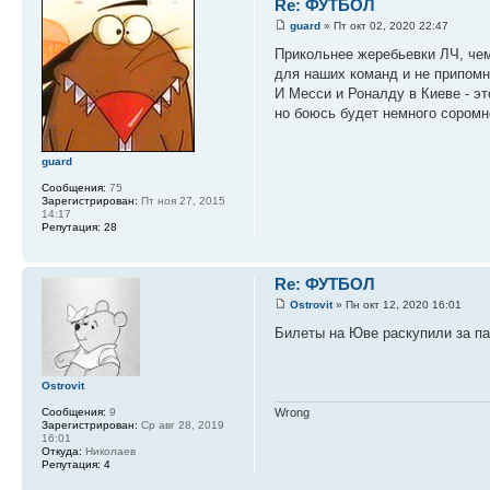
Re: ФУТБОЛ
guard
» Пт окт 02, 2020 22:47
Прикольнее жеребьевки ЛЧ, чем
для наших команд и не припомн
И Месси и Роналду в Киеве - это
но боюсь будет немного соромно))
guard
Сообщения:
75
Зарегистрирован:
Пт ноя 27, 2015
14:17
Репутация:
28
Re: ФУТБОЛ
Ostrovit
» Пн окт 12, 2020 16:01
Билеты на Юве раскупили за пар
Ostrovit
Сообщения:
9
Wrong
Зарегистрирован:
Ср авг 28, 2019
16:01
Откуда:
Николаев
Репутация:
4