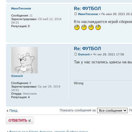
Re: ФУТБОЛ
ИванТихонов
ИванТихонов
» Пн июн 28, 2021 20:
Сообщения:
11
Зарегистрирован:
Сб май 12, 2018
Кто наслаждается игрой сборной
09:21
Репутация:
0
Re: ФУТБОЛ
Ostrovit
» Чт окт 28, 2021 17:58
Так у нас остались шансы на вы
Ostrovit
Сообщения:
9
Wrong
Зарегистрирован:
Ср авг 28, 2019
16:01
Откуда:
Николаев
Репутация:
4
Показать сообщения за:
П
Пред.
Ответить
Вернуться в Спорт, фитнесс, здоровый образ жизни