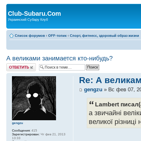
Club-Subaru.Com
Украинский Субару Клуб
Список форумов
‹
OFF-топик
‹
Спорт, фитнесс, здоровый образ жизни
А великами занимается кто-нибудь?
Ответить
Re: А велика
gengzu
» Вс фев 07, 2
Lambert писал(
а звичайні велік
великої різниці 
gengzu
Сообщения:
415
Зарегистрирован:
Чт фев 21, 2013
13:33