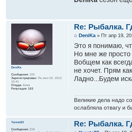
Re: Рыбалка. Г
DeniKa
» Пт апр 19, 20
Это я понимаю, чт
Но мне же просто 
Вобщем как всегда
DeniKa
не хочет. Прям к
Сообщения:
102
Ладно...Будем иска
Зарегистрирован:
Пн июл 02, 2012
10:41
Откуда:
Киев
Репутация:
163
Великие дела надо с
ослабляла отвагу и б
Re: Рыбалка. Г
Yurets83
Сообщения:
219