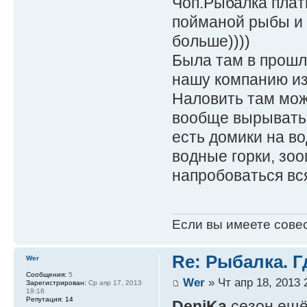
Чоп.Рыбалка плат
пойманой рыбы и 
больше))))
Была там в прошло
нашу компанию из 
Наловить там можн
вообще вырыватьс
есть домики на во
водные горки, зоо
напробоваться вс
Если вы имеете совест
Re: Рыбалка. Г
Wer
Сообщения:
5
Wer
» Чт апр 18, 2013 
Зарегистрирован:
Ср апр 17, 2013
19:16
Репутация:
14
DeniKa
сезон ещё 