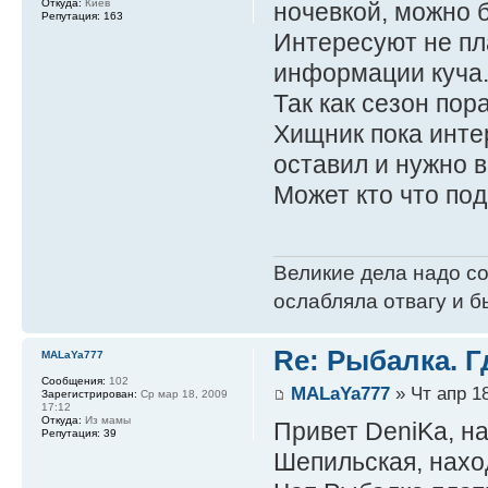
Откуда:
Киев
ночевкой, можно б
Репутация:
163
Интересуют не пла
информации куча. 
Так как сезон пор
Хищник пока инте
оставил и нужно 
Может кто что по
Великие дела надо с
ослабляла отвагу и б
Re: Рыбалка. Г
MALaYa777
Сообщения:
102
MALaYa777
» Чт апр 18
Зарегистрирован:
Ср мар 18, 2009
17:12
Откуда:
Из мамы
Привет DeniKa, на
Репутация:
39
Шепильская, наход