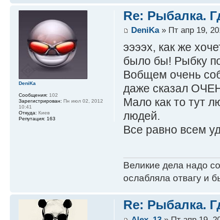
Re: Рыбалка. Г
DeniKa
» Пт апр 19, 20
ээээх, как же хоч
было бы! Рыбку п
Вобщем очень соб
DeniKa
даже сказал ОЧЕ
Сообщения:
102
Мало как то тут л
Зарегистрирован:
Пн июл 02, 2012
10:41
людей.
Откуда:
Киев
Репутация:
163
Все равно всем у
Великие дела надо с
ослабляла отвагу и б
Re: Рыбалка. Г
Alex_13
» Пт апр 19, 2