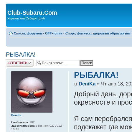
Club-Subaru.Com
Украинский Субару Клуб
Список форумов
‹
OFF-топик
‹
Спорт, фитнесс, здоровый образ жизни
РЫБАЛКА!
Ответить
РЫБАЛКА!
DeniKa
» Чт апр 18, 20
Добрый день, дор
окресносте и про
DeniKa
Я сам перебрался
Сообщения:
102
подскажет где мо
Зарегистрирован:
Пн июл 02, 2012
10:41