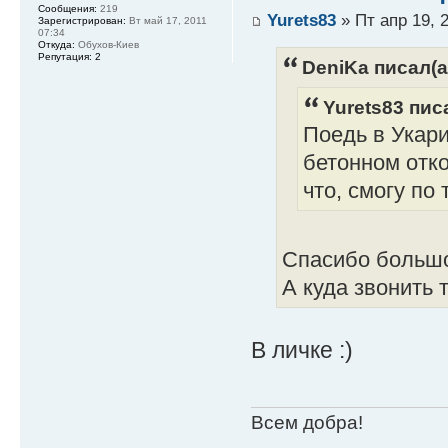
Сообщения:
219
Yurets83
» Пт апр 19, 
Зарегистрирован:
Вт май 17, 2011
07:34
Откуда:
Обухов-Киев
Репутация:
2
DeniKa писал(а
Yurets83 писа
Поедь в Укари
бетонном отко
что, смогу по
Спасибо больш
А куда звонить 
В личке :)
Всем добра!