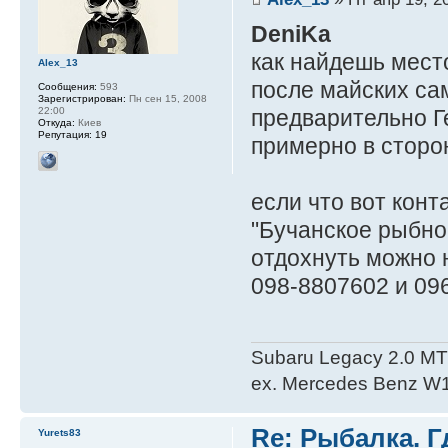
DeniKa
как найдешь место
Alex_13
после майских сам
Сообщения:
593
Зарегистрирован:
Пн сен 15, 2008
предварительно Г
22:00
Откуда:
Киев
Репутация:
19
примерно в сторо
если что вот конт
"Бучанское рыбное
отдохнуть можно 
098-8807602 и 09
Subaru Legacy 2.0 M
ex. Mercedes Benz W
Re: Рыбалка. Г
Yurets83