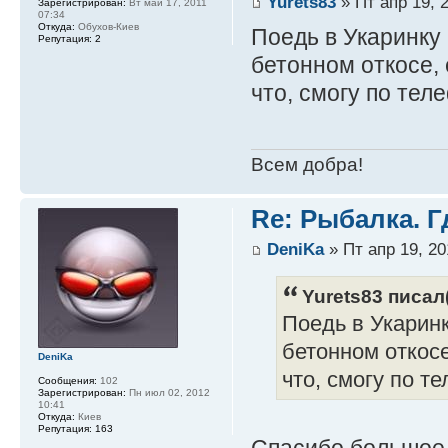
Yurets83
» Пт апр 19, 
Зарегистрирован:
Вт май 17, 2011
07:34
Откуда:
Обухов-Киев
Поедь в Укаринку 
Репутация:
2
бетонном откосе, 
что, смогу по тел
Всем добра!
Re: Рыбалка. Г
DeniKa
» Пт апр 19, 20
Yurets83 писал(
Поедь в Укаринк
бетонном откосе
DeniKa
что, смогу по т
Сообщения:
102
Зарегистрирован:
Пн июл 02, 2012
10:41
Откуда:
Киев
Репутация:
163