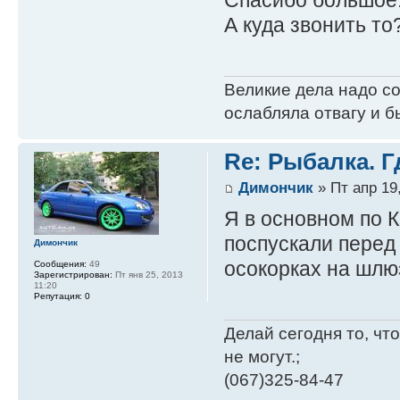
Спасибо большое
А куда звонить то
Великие дела надо с
ослабляла отвагу и б
Re: Рыбалка. Г
Димончик
» Пт апр 19,
Я в основном по 
поспускали перед
Димончик
осокорках на шлюз
Сообщения:
49
Зарегистрирован:
Пт янв 25, 2013
11:20
Репутация:
0
Делай сегодня то, что
не могут.;
(067)325-84-47