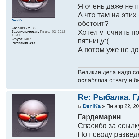
Я очень даже не п
А что там на этих
DeniKa
обстоит?
Сообщения:
102
Хотел уточнить по
Зарегистрирован:
Пн июл 02, 2012
10:41
пятницу:(
Откуда:
Киев
Репутация:
163
А потом уже не до
Великие дела надо с
ослабляла отвагу и б
Re: Рыбалка. Г
DeniKa
» Пн апр 22, 20
Гардемарин
Спасибо за ссылк
По поводу разведк