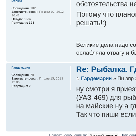
DeniKa
обстоятельства н
Сообщения:
102
Зарегистрирован:
Пн июл 02, 2012
Потому что плано
10:41
Откуда:
Киев
решать!:)
Репутация:
163
Великие дела надо с
ослабляла отвагу и б
Re: Рыбалка. Г
Гардемарин
Сообщения:
78
Гардемарин
» Пн апр 
Зарегистрирован:
Пт фев 15, 2013
12:05
Репутация:
0
ну смотри я приез
(УАЗ-469) для рыб
на майские ну а гд
Так что пиши есл
Показать сообщения за:
Поле сор