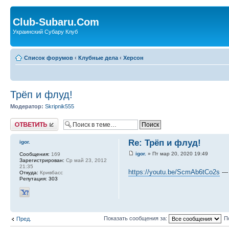
Club-Subaru.Com
Украинский Субару Клуб
Список форумов
‹
Клубные дела
‹
Херсон
Трёп и флуд!
Модератор:
Skripnik555
Ответить
Re: Трёп и флуд!
igor.
igor.
» Пт мар 20, 2020 19:49
Сообщения:
169
Зарегистрирован:
Ср май 23, 2012
21:35
https://youtu.be/ScmAb6tCo2s
--
Откуда:
Кривбасс
Репутация:
303
Показать сообщения за:
П
Пред.