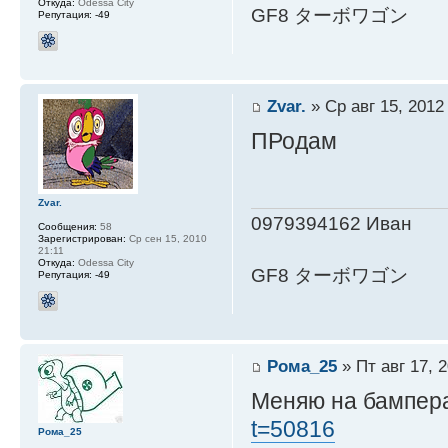
Откуда:
Odessa City
GF8 ターボワゴン
Репутация:
-49
Zvar.
» Ср авг 15, 2012
ПРодам
Zvar.
0979394162 Иван
Сообщения:
58
Зарегистрирован:
Ср сен 15, 2010
21:11
Откуда:
Odessa City
GF8 ターボワゴン
Репутация:
-49
Рома_25
» Пт авг 17, 
Меняю на бампер
t=50816
Рома_25