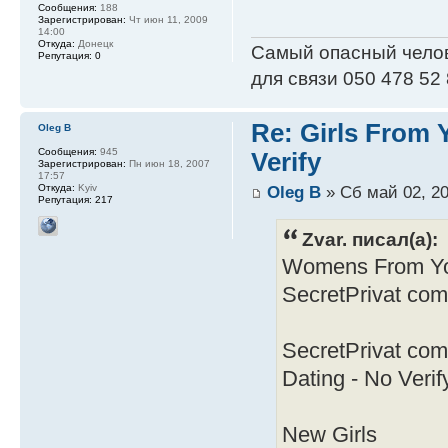
Сообщения:
188
Зарегистрирован:
Чт июн 11, 2009
14:00
Откуда:
Донецк
Самый опасный человек
Репутация:
0
для связи 050 478 52
Re: Girls From
Oleg B
Сообщения:
945
Verify
Зарегистрирован:
Пн июн 18, 2007
17:57
Oleg B
» Сб май 02, 20
Откуда:
Kyiv
Репутация:
217
Zvar. писал(а):
Womens From You
SecretPrivat com
SecretPrivat co
Dating - No Verif
New Girls