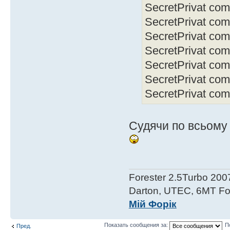
SecretPrivat com/
SecretPrivat com/
SecretPrivat com
SecretPrivat com/
SecretPrivat com
SecretPrivat com/g
SecretPrivat com
Судячи по всьому 
Forester 2.5Turbo 200
Darton, UTEC, 6MT For
Мій Форік
Показать сообщения за:
П
Пред.