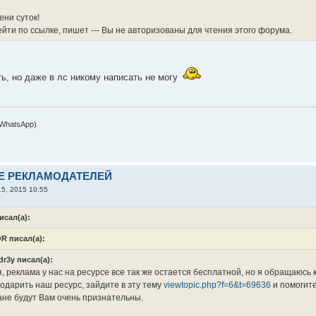
ени суток!
йти по ссылке, пишет --- Вы не авторизованы для чтения этого форума.
ть, но даже в лс никому написать не могу
 WhatsApp)
Е РЕКЛАМОДАТЕЛЕЙ
5, 2015 10:55
сал(а):
R писал(а):
dr3y писал(а):
я, реклама у нас на ресурсе все так же остается бесплатной, но я обращаюс
одарить наш ресурс, зайдите в эту тему
viewtopic.php?f=6&t=69636
и помогите
ане будут Вам очень признательны.