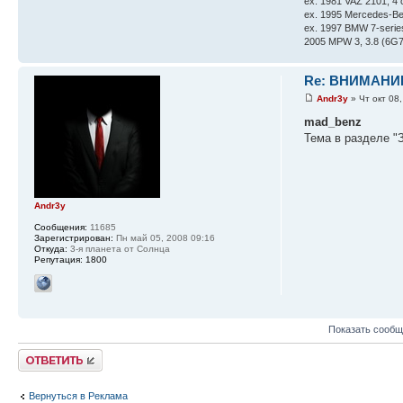
ex. 1981 VAZ 2101, 4
ex. 1995 Mercedes-Be
ex. 1997 BMW 7-serie
2005 MPW 3, 3.8 (6G75
Re: ВНИМАНИ
Andr3y
» Чт окт 08
mad_benz
Тема в разделе "З
Andr3y
Сообщения:
11685
Зарегистрирован:
Пн май 05, 2008 09:16
Откуда:
3-я планета от Солнца
Репутация:
1800
Показать сообщ
Ответить
Вернуться в Реклама