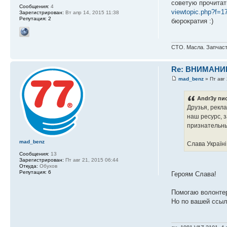
советую прочитат
Сообщения:
4
viewtopic.php?f=
Зарегистрирован:
Вт апр 14, 2015 11:38
Репутация:
2
бюрократия :)
СТО. Масла. Запчаст
Re: ВНИМАНИ
mad_benz
» Пт авг 
Andr3y пис
Друзья, рекл
наш ресурс, 
признательн
mad_benz
Слава Україні
Сообщения:
13
Зарегистрирован:
Пт авг 21, 2015 06:44
Откуда:
Обухов
Репутация:
6
Героям Слава!
Помогаю волонте
Но по вашей ссыл