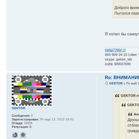
Доброго врем
Пытался пере
Я хотел бы скину
НИШТЯКИ !!!
063-999-24-10 (viber,
skype: gektor_tds
icq№ 300037690
Re: ВНИМАНИ
GEKTOR
» Пт май 1
GEKTOR пи
GEKTO
GEKTOR
An
Сообщения:
0
Зарегистрирован:
Пт мар 13, 2015 16:01
Друзь
Откуда:
КИЕВ
отблаг
Репутация:
0
гражд