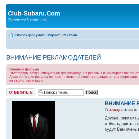
Club-Subaru.Com
Украинский Субару Клуб
Список форумов
‹
Маркет
‹
Реклама
ВНИМАНИЕ РЕКЛАМОДАТЕЛЕЙ
Правила форума
Этот форум создан специально для размещения рекламы и коммерческих объявл
Администрация ресурса не несет ответственности за правдивость информации, п
на свой страх и риск.
Ответить
ВНИМАНИЕ 
Andr3y
» Чт авг 07
Друзья, реклама 
отблагодарить на
будут Вам очень 