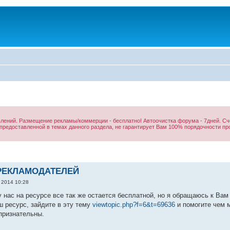
ений. Размещение рекламы/коммерции - бесплатно! Автоочистка форума - 7дней. Сче
редоставленной в темах данного раздела, не гарантирует Вам 100% порядочности про
РЕКЛАМОДАТЕЛЕЙ
, 2014 10:28
у нас на ресурсе все так же остается бесплатной, но я обращаюсь к В
ш ресурс, зайдите в эту тему
viewtopic.php?f=6&t=69636
и помогите чем 
признательны.