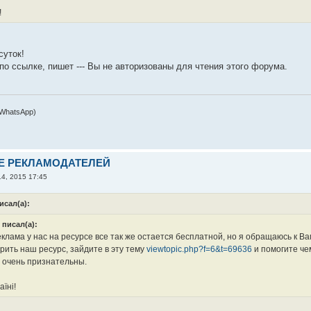
!
суток!
по ссылке, пишет --- Вы не авторизованы для чтения этого форума.
 WhatsApp)
Е РЕКЛАМОДАТЕЛЕЙ
4, 2015 17:45
сал(а):
 писал(а):
еклама у нас на ресурсе все так же остается бесплатной, но я обращаюсь к 
рить наш ресурс, зайдите в эту тему
viewtopic.php?f=6&t=69636
и помогите че
 очень признательны.
аїні!