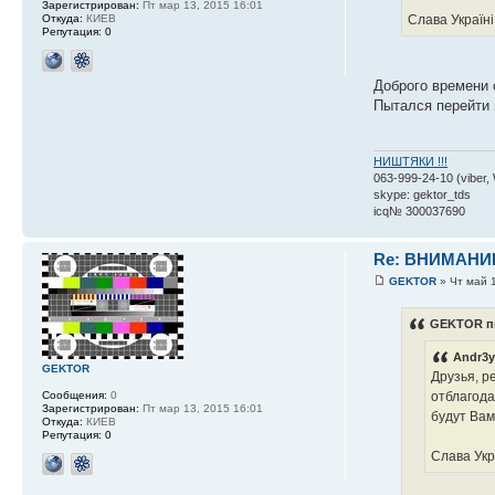
Зарегистрирован:
Пт мар 13, 2015 16:01
Слава Україні
Откуда:
КИЕВ
Репутация:
0
Доброго времени 
Пытался перейти 
НИШТЯКИ !!!
063-999-24-10 (viber,
skype: gektor_tds
icq№ 300037690
Re: ВНИМАНИ
GEKTOR
» Чт май 1
GEKTOR пи
Andr3y
GEKTOR
Друзья, р
отблагода
Сообщения:
0
Зарегистрирован:
Пт мар 13, 2015 16:01
будут Вам
Откуда:
КИЕВ
Репутация:
0
Слава Укр