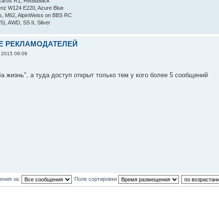
 carbs R1, Red&Black
nz W124 E220, Azure Blue
s, M62, AlpinWeiss on BBS RC
), AWD, SS II, Silver
Е РЕКЛАМОДАТЕЛЕЙ
, 2015 09:09
а жизнь", а туда доступ открыт только тем у кого более 5 сообщений
ения за:
Поле сортировки