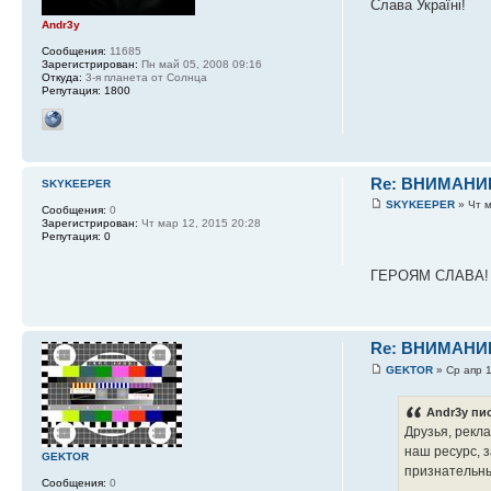
Слава Україні!
Andr3y
Сообщения:
11685
Зарегистрирован:
Пн май 05, 2008 09:16
Откуда:
3-я планета от Солнца
Репутация:
1800
Re: ВНИМАНИ
SKYKEEPER
SKYKEEPER
» Чт м
Сообщения:
0
Зарегистрирован:
Чт мар 12, 2015 20:28
Репутация:
0
ГЕРОЯМ СЛАВА
Re: ВНИМАНИ
GEKTOR
» Ср апр 1
Andr3y пис
Друзья, рекл
наш ресурс, 
GEKTOR
признательн
Сообщения:
0