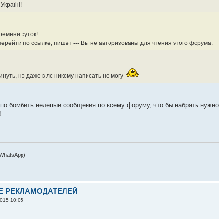
Україні!
ремени суток!
ерейти по ссылке, пишет --- Вы не авторизованы для чтения этого форума.
инуть, но даже в лс никому написать не могу
упо бомбить нелепые сообщения по всему форуму, что бы набрать нужно
!
 WhatsApp)
Е РЕКЛАМОДАТЕЛЕЙ
2015 10:05