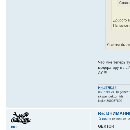
Слава 
Доброго в
Пытался п
Я хотел бы ск
Что мне теперь т
модератору в лс?
АУ !!!
НИШТЯКИ !!!
063-999-24-10 (viber,
skype: gektor_tds
icq№ 300037690
Re: ВНИМАНИ
rusli
» Пт июн 05, 
GEKTOR
rusli