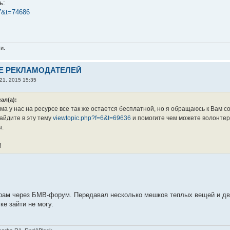
ь:
17&t=74686
и.
Е РЕКЛАМОДАТЕЛЕЙ
21, 2015 15:35
ал(а):
ама у нас на ресурсе все так же остается бесплатной, но я обращаюсь к Вам
зайдите в эту тему
viewtopic.php?f=6&t=69636
и помогите чем можете волонтер
ы.
!
рам через БМВ-форум. Передавал несколько мешков теплых вещей и дв
ке зайти не могу.